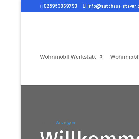
025953869790
info@autohaus-stever.
Wohnmobil Werkstatt
Wohnmobil
Inhalte
Anzeigen
Willkomme